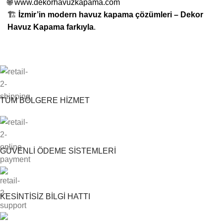
🌐
www.dekorhavuzkapama.com
🏗️
İzmir’in modern havuz kapama çözümleri – Dekor
Havuz Kapama farkıyla
.
TÜM BÖLGERE HİZMET
GÜVENLİ ÖDEME SİSTEMLERİ
KESİNTİSİZ BİLGİ HATTI